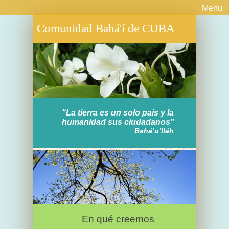
Menu
Comunidad Bahá'í de CUBA
“La tierra es un solo país y la
humanidad sus ciudadanos”
Bahá’u’lláh
En qué creemos